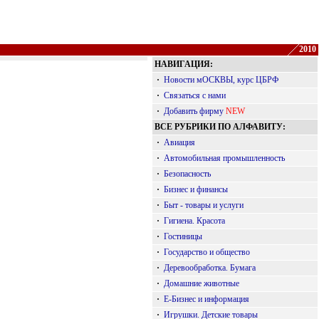
2010
НАВИГАЦИЯ:
·
Новости мОСКВЫ, курс ЦБРФ
·
Связаться с нами
·
Добавить фирму
NEW
ВСЕ РУБРИКИ ПО АЛФАВИТУ:
·
Авиация
·
Автомобильная промышленность
·
Безопасность
·
Бизнес и финансы
·
Быт - товары и услуги
·
Гигиена. Красота
·
Гостиницы
·
Государство и общество
·
Деревообработка. Бумага
·
Домашние животные
·
Е-Бизнес и информация
·
Игрушки. Детские товары