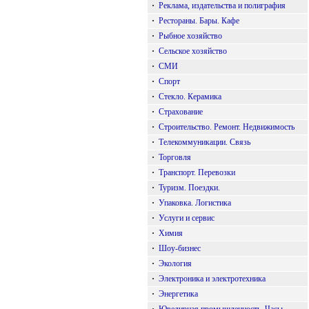
·
Реклама, издательства и полиграфия
·
Рестораны. Бары. Кафе
·
Рыбное хозяйство
·
Сельское хозяйство
·
СМИ
·
Спорт
·
Стекло. Керамика
·
Страхование
·
Строительство. Ремонт. Недвижимость
·
Телекоммуникации. Связь
·
Торговля
·
Транспорт. Перевозки
·
Туризм. Поездки.
·
Упаковка. Логистика
·
Услуги и сервис
·
Химия
·
Шоу-бизнес
·
Экология
·
Электроника и электротехника
·
Энергетика