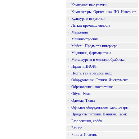
·
Коммунальные услуги
·
Компьютеры. Оргтехника. ПО. Интернет
·
Культура и искусство
·
Легкая промышленность
·
Маркетинг
·
Машиностроение
·
Мебель. Предметы интерьера
·
Медицина, фармацевтика
·
Металлургия и металлообработка
·
Наука и НИОКР
·
Нефть, газ и ресурсы недр
·
Оборудование. Станки. Инструмент
·
Образование и воспитание
·
Обувь. Кожа
·
Одежда. Ткани
·
Офисное оборудование. Канцтовары
·
Продукты питания. Напитки. Табак
·
Развлечения, хобби
·
Разное
·
Резина. Пластик