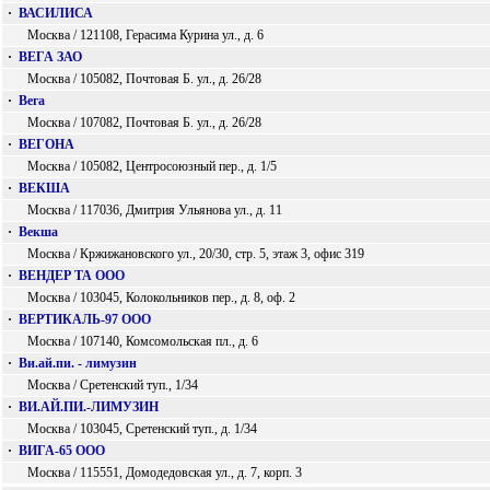
·
ВАСИЛИСА
Москва / 121108, Герасима Курина ул., д. 6
·
ВЕГА ЗАО
Москва / 105082, Почтовая Б. ул., д. 26/28
·
Вега
Москва / 107082, Почтовая Б. ул., д. 26/28
·
ВЕГОНА
Москва / 105082, Центросоюзный пер., д. 1/5
·
ВЕКША
Москва / 117036, Дмитрия Ульянова ул., д. 11
·
Векша
Москва / Кржижановского ул., 20/30, стр. 5, этаж 3, офис 319
·
ВЕНДЕР ТА ООО
Москва / 103045, Колокольников пер., д. 8, оф. 2
·
ВЕРТИКАЛЬ-97 ООО
Москва / 107140, Комсомольская пл., д. 6
·
Ви.ай.пи. - лимузин
Москва / Сретенский туп., 1/34
·
ВИ.АЙ.ПИ.-ЛИМУЗИН
Москва / 103045, Сретенский туп., д. 1/34
·
ВИГА-65 ООО
Москва / 115551, Домодедовская ул., д. 7, корп. 3