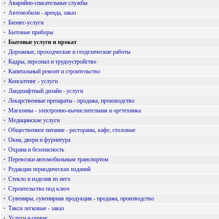
·
Аварийно-спасательные службы
·
Автомобили - аренда, заказ
·
Бизнес-услуги
·
Бытовые приборы
·
Бытовые услуги и прокат
·
Дорожные, проходческие и геодезические работы
·
Кадры, персонал и трудоустройство
·
Капитальный ремонт и строительство
·
Консалтинг - услуги
·
Ландшафтный дизайн - услуги
·
Лекарственные препараты - продажа, производство
·
Магазины - электронно-вычислительная и оргтехника
·
Медицинские услуги
·
Общественное питание - рестораны, кафе, столовые
·
Окна, двери и фурнитура
·
Охрана и безопасность
·
Перевозки автомобильным транспортом
·
Редакции периодических изданий
·
Стекло и изделия из него
·
Строительство под ключ
·
Сувениры, сувенирная продукция - продажа, производство
·
Такси легковые - заказ
·
Услуги и сервис