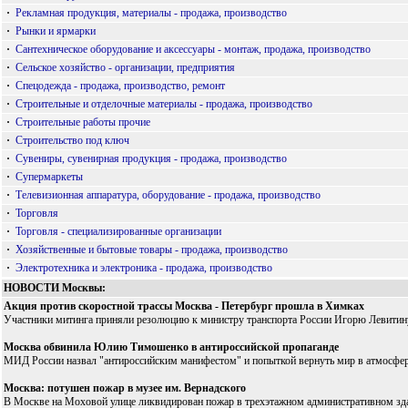
·
Рекламная продукция, материалы - продажа, производство
·
Рынки и ярмарки
·
Сантехническое оборудование и аксессуары - монтаж, продажа, производство
·
Сельское хозяйство - организации, предприятия
·
Спецодежда - продажа, производство, ремонт
·
Строительные и отделочные материалы - продажа, производство
·
Строительные работы прочие
·
Строительство под ключ
·
Сувениры, сувенирная продукция - продажа, производство
·
Супермаркеты
·
Телевизионная аппаратура, оборудование - продажа, производство
·
Торговля
·
Торговля - специализированные организации
·
Хозяйственные и бытовые товары - продажа, производство
·
Электротехника и электроника - продажа, производство
НОВОСТИ Москвы:
Акция против скоростной трассы Москва - Петербург прошла в Химках
Участники митинга приняли резолюцию к министру транспорта России Игорю Левитину
Москва обвинила Юлию Тимошенко в антироссийской пропаганде
МИД России назвал "антироссийским манифестом" и попыткой вернуть мир в атмосферу
Москва: потушен пожар в музее им. Вернадского
В Москве на Моховой улице ликвидирован пожар в трехэтажном административном здани