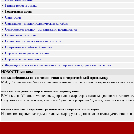
·
Развлечения и отдых
·
Родильные дома
·
Санатории
·
Санитарно - эпидемиологические службы
·
Сельское хозяйство - организации, предприятия
·
Социальная помощь
·
Социально-психологическая помощь
·
Спортивные клубы и общества
·
Строительные работы прочие
·
Строительство под ключ
·
Фармацевтическая промышленность - организации, представительства
НОВОСТИ москвы:
москва обвинила юлию тимошенко в антироссийской пропаганде
МИД России назвал "антироссийским манифестом" и попыткой вернуть мир в атмосферу
москва: потушен пожар в музее им. вернадского
В Москве на Моховой улице ликвидирован пожар в трехэтажном административном здани
Ситуация осложнялась тем, что огонь "ушел в перекрытия" здания, отметил представи
на москва-реке открылась речная пассажирская навигация
Напомним, первые экспериментальные маршруты водного такси планируется ввести в с