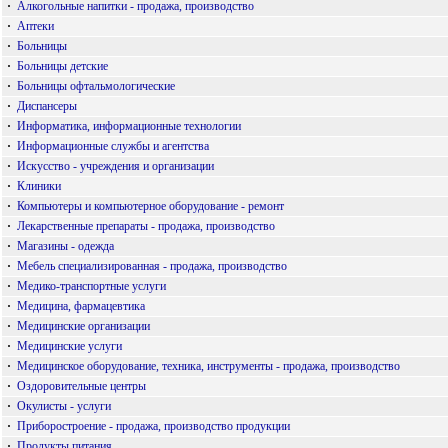
·
Алкогольные напитки - продажа, производство
·
Аптеки
·
Больницы
·
Больницы детские
·
Больницы офтальмологические
·
Диспансеры
·
Информатика, информационные технологии
·
Информационные службы и агентства
·
Искусство - учреждения и организации
·
Клиники
·
Компьютеры и компьютерное оборудование - ремонт
·
Лекарственные препараты - продажа, производство
·
Магазины - одежда
·
Мебель специализированная - продажа, производство
·
Медико-транспортные услуги
·
Медицина, фармацевтика
·
Медицинские организации
·
Медицинские услуги
·
Медицинское оборудование, техника, инструменты - продажа, производство
·
Оздоровительные центры
·
Окулисты - услуги
·
Приборостроение - продажа, производство продукции
·
Продукты питания