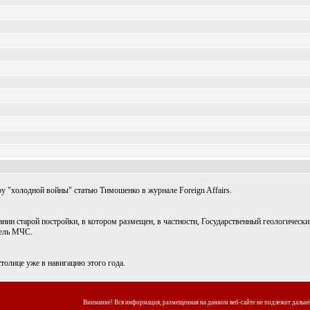
 "холодной войны" статью Тимошенко в журнале Foreign Affairs.
и старой постройки, в котором размещен, в частности, Государственный геологический
тель МЧС.
толице уже в навигацию этого года.
Внимание! Вся информация, размещенная на данном веб-сайте не подлежит дальн