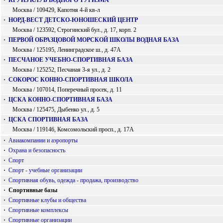
·
КРУИЗ КЛУБ ВОДНОГО ТУРИЗМА
Москва / 109429, Капотня 4-й кв-л
·
НОРД-ВЕСТ ДЕТСКО-ЮНОШЕСКИЙ ЦЕНТР
Москва / 123592, Строгинский бул., д. 17, корп. 2
·
ПЕРВОЙ ОБРАЗЦОВОЙ МОРСКОЙ ШКОЛЫ ВОДНАЯ БАЗА
Москва / 125195, Ленинградское ш., д. 47А
·
ПЕСЧАНОЕ УЧЕБНО-СПОРТИВНАЯ БАЗА
Москва / 125252, Песчаная 3-я ул., д. 2
·
СОКОРОС КОННО-СПОРТИВНАЯ ШКОЛА
Москва / 107014, Поперечный просек, д. 11
·
ЦСКА КОННО-СПОРТИВНАЯ БАЗА
Москва / 125475, Дыбенко ул., д. 5
·
ЦСКА СПОРТИВНАЯ БАЗА
Москва / 119146, Комсомольский просп., д. 17А
·
Авиакомпании и аэропорты
·
Охрана и безопасность
·
Спорт
·
Спорт - учебные организации
·
Спортивная обувь, одежда - продажа, производство
·
Спортивные базы
·
Спортивные клубы и общества
·
Спортивные комплексы
·
Спортивные организации