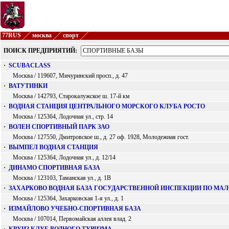
77RUS
москва
спорт
ПОИСК ПРЕДПРИЯТИЙ:
·
SCUBACLASS
Москва / 119607, Мичуринский просп., д. 47
·
ВАТУТИНКИ
Москва / 142793, Старокалужское ш. 17-й км
·
ВОДНАЯ СТАНЦИЯ ЦЕНТРАЛЬНОГО МОРСКОГО КЛУБА РОСТО
Москва / 125364, Лодочная ул., стр. 14
·
ВОЛЕН СПОРТИВНЫЙ ПАРК ЗАО
Москва / 127550, Дмитровское ш., д. 27 оф. 1928, Молодежная гост.
·
ВЫМПЕЛ ВОДНАЯ СТАНЦИЯ
Москва / 125364, Лодочная ул., д. 12/14
·
ДИНАМО СПОРТИВНАЯ БАЗА
Москва / 123103, Таманская ул., д. 1В
·
ЗАХАРКОВО ВОДНАЯ БАЗА ГОСУДАРСТВЕННОЙ ИНСПЕКЦИИ ПО МА
Москва / 125364, Захарковская 1-я ул., д. 1
·
ИЗМАЙЛОВО УЧЕБНО-СПОРТИВНАЯ БАЗА
Москва / 107014, Первомайская аллея влад. 2