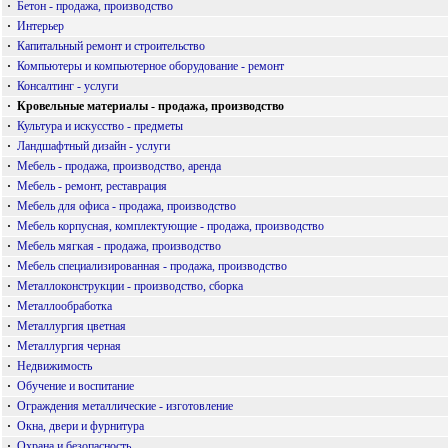
·
Бетон - продажа, производство
·
Интерьер
·
Капитальный ремонт и строительство
·
Компьютеры и компьютерное оборудование - ремонт
·
Консалтинг - услуги
·
Кровельные материалы - продажа, производство
·
Культура и искусство - предметы
·
Ландшафтный дизайн - услуги
·
Мебель - продажа, производство, аренда
·
Мебель - ремонт, реставрация
·
Мебель для офиса - продажа, производство
·
Мебель корпусная, комплектующие - продажа, производство
·
Мебель мягкая - продажа, производство
·
Мебель специализированная - продажа, производство
·
Металлоконструкции - производство, сборка
·
Металлообработка
·
Металлургия цветная
·
Металлургия черная
·
Недвижимость
·
Обучение и воспитание
·
Ограждения металлические - изготовление
·
Окна, двери и фурнитура
·
Охрана и безопасность