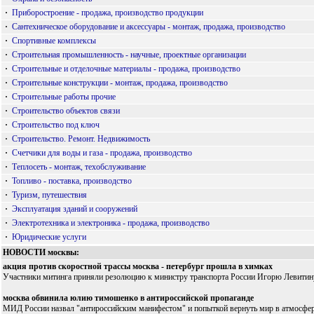
·
Приборостроение - продажа, производство продукции
·
Сантехническое оборудование и аксессуары - монтаж, продажа, производство
·
Спортивные комплексы
·
Строительная промышленность - научные, проектные организации
·
Строительные и отделочные материалы - продажа, производство
·
Строительные конструкции - монтаж, продажа, производство
·
Строительные работы прочие
·
Строительство объектов связи
·
Строительство под ключ
·
Строительство. Ремонт. Недвижимость
·
Счетчики для воды и газа - продажа, производство
·
Теплосеть - монтаж, техобслуживание
·
Топливо - поставка, производство
·
Туризм, путешествия
·
Эксплуатация зданий и сооружений
·
Электротехника и электроника - продажа, производство
·
Юридические услуги
НОВОСТИ москвы:
акция против скоростной трассы москва - петербург прошла в химках
Участники митинга приняли резолюцию к министру транспорта России Игорю Левитину
москва обвинила юлию тимошенко в антироссийской пропаганде
МИД России назвал "антироссийским манифестом" и попыткой вернуть мир в атмосферу