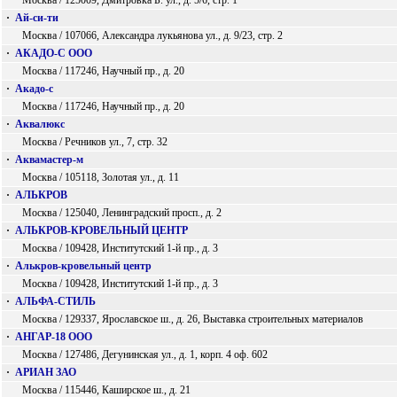
Москва / 125009, Дмитровка Б. ул., д. 5/6, стр. 1
·
Ай-си-ти
Москва / 107066, Александра лукьянова ул., д. 9/23, стр. 2
·
АКАДО-С ООО
Москва / 117246, Научный пр., д. 20
·
Акадо-с
Москва / 117246, Научный пр., д. 20
·
Аквалюкс
Москва / Речников ул., 7, стр. 32
·
Аквамастер-м
Москва / 105118, Золотая ул., д. 11
·
АЛЬКРОВ
Москва / 125040, Ленинградский просп., д. 2
·
АЛЬКРОВ-КРОВЕЛЬНЫЙ ЦЕНТР
Москва / 109428, Институтский 1-й пр., д. 3
·
Алькров-кровельный центр
Москва / 109428, Институтский 1-й пр., д. 3
·
АЛЬФА-СТИЛЬ
Москва / 129337, Ярославское ш., д. 26, Выставка строительных материалов
·
АНГАР-18 ООО
Москва / 127486, Дегунинская ул., д. 1, корп. 4 оф. 602
·
АРИАН ЗАО
Москва / 115446, Каширское ш., д. 21