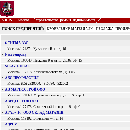
77RUS
москва
строительство. ремонт. недвижимость
ПОИСК ПРЕДПРИЯТИЙ:
·
6 СИГМА ЗАО
Москва / 121874, Кутузовский пр., д. 16
·
Next company
Москва / 105043, Парковая 9-я ул., д. 27/36, оф. 15
·
SIKA-TROCAL
Москва / 117218, Кржижановского ул., д. 15/3
·
АБС ПРОФНАСТИЛ
Москва / (95) 2320600, 4315780, 4322662
·
АВ МАГИССТРОЙ ООО
Москва / 121069, Мерзляковский пер., д. 11/4, стр. 1
·
АВЕРД СТРОЙ ООО
Москва / 127473, Самотечный 4-й пер., д. 9, оф. 6
·
АГАТ+ ТФ ООО СКЛАД-МАГАЗИН
Москва / 119192, Винницкая ул., д. 16
·
АДРЕМ