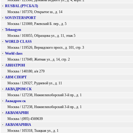
Москва / 123308, Демьяна Бедного ул., д. 4, корп. 2
·
RUSBAL (РУСБАЛ)
Москва / 107370, Открытое ш., д. 14
·
SOVINTERSPORT
Москва / 121069, Ржевский Б. пер., д. 5
·
Tehnogym
Москва / 103055, Образцова ул., д. 11, этаж 5
·
WORLD CLASS
Москва / 119526, Вернадского просп., д. 101, стр. 3
·
World class
Москва / 117049, Житная ул., д. 14, стр. 2
·
АВИАТРОН
Москва / 140180, а/я 279
·
АВМ СПОРТ
Москва / 129327, Рудневой ул., д. 11
·
АКВАДРОМ СК
Москва / 127238, Нижнелихоборский 3-й пр., д. 1
·
Аквадром ск
Москва / 127238, Нижнелихоборский 3-й пр., д. 1
·
АКВАМАРИН
Москва / (095) 4569639
·
АКВАМАРИНА
Москва / 105318, Ткацкая ул., д. 1