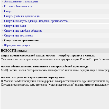
·
Авиакомпании и аэропорты
·
Охрана и безопасность
·
Спорт
·
Спорт - учебные организации
·
Спортивная обувь, одежда - продажа, производство
·
Спортивные базы
·
Спортивные клубы и общества
·
Спортивные комплексы
·
Спортивные организации
·
Юридические услуги
НОВОСТИ москвы:
акция против скоростной трассы москва - петербург прошла в химках
Участники митинга приняли резолюцию к министру транспорта России Игорю Левитину
москва обвинила юлию тимошенко в антироссийской пропаганде
МИД России назвал "антироссийским манифестом" и попыткой вернуть мир в атмосферу
москва: потушен пожар в музее им. вернадского
В Москве на Моховой улице ликвидирован пожар в трехэтажном административном здани
Ситуация осложнялась тем, что огонь "ушел в перекрытия" здания, отметил представи