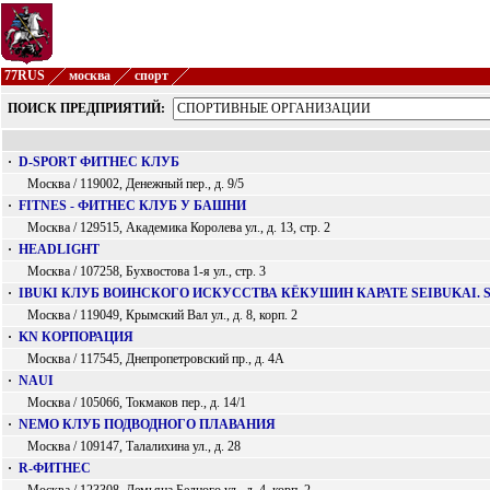
77RUS
москва
спорт
ПОИСК ПРЕДПРИЯТИЙ:
·
D-SPORT ФИТНЕС КЛУБ
Москва / 119002, Денежный пер., д. 9/5
·
FITNES - ФИТНЕС КЛУБ У БАШНИ
Москва / 129515, Академика Королева ул., д. 13, стр. 2
·
HEADLIGHT
Москва / 107258, Бухвостова 1-я ул., стр. 3
·
IBUKI КЛУБ ВОИНСКОГО ИСКУССТВА КЁКУШИН КАРАТЕ SEIBUKAI. 
Москва / 119049, Крымский Вал ул., д. 8, корп. 2
·
KN КОРПОРАЦИЯ
Москва / 117545, Днепропетровский пр., д. 4А
·
NAUI
Москва / 105066, Токмаков пер., д. 14/1
·
NEMO КЛУБ ПОДВОДНОГО ПЛАВАНИЯ
Москва / 109147, Талалихина ул., д. 28
·
R-ФИТНЕС