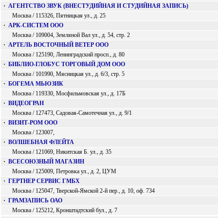
·
АГЕНТСТВО ЗВУК (ВНЕСТУДИЙНАЯ И СТУДИЙНАЯ ЗАПИСЬ)
Москва / 115326, Пятницкая ул., д. 25
·
АРК-СИСТЕМ ООО
Москва / 109004, Земляной Вал ул., д. 54, стр. 2
·
АРТЕЛЬ ВОСТОЧНЫЙ ВЕТЕР ООО
Москва / 125190, Ленинградский просп., д. 80
·
БИБЛИО-ГЛОБУС ТОРГОВЫЙ ДОМ ООО
Москва / 101990, Мясницкая ул., д. 6/3, стр. 5
·
БОГЕМА МЬЮЗИК
Москва / 119330, Мосфильмовская ул., д. 17Б
·
ВИДЕОГРАН
Москва / 127473, Садовая-Самотечная ул., д. 9/1
·
ВИЗИТ-РОМ ООО
Москва / 123007,
·
ВОЛШЕБНАЯ ФЛЕЙТА
Москва / 121069, Никитская Б. ул., д. 35
·
ВСЕСОЮЗНЫЙ МАГАЗИН
Москва / 125009, Петровка ул., д. 2, ЦУМ
·
ГЕРТНЕР СЕРВИС ГМБХ
Москва / 125047, Тверской-Ямской 2-й пер., д. 10, оф. 734
·
ГРАМЗАПИСЬ ОАО
Москва / 125212, Кронштадтский бул., д. 7