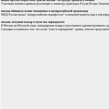
акция против скоростной трассы москва - петербург прошла в химках
Участники митинга приняли резолюцию к министру транспорта России Игорю Левитину
москва обвинила юлию тимошенко в антироссийской пропаганде
МИД России назвал "антироссийским манифестом" и попыткой вернуть мир в атмосферу
москва: потушен пожар в музее им. вернадского
В Москве на Моховой улице ликвидирован пожар в трехэтажном административном здани
Ситуация осложнялась тем, что огонь "ушел в перекрытия" здания, отметил представи