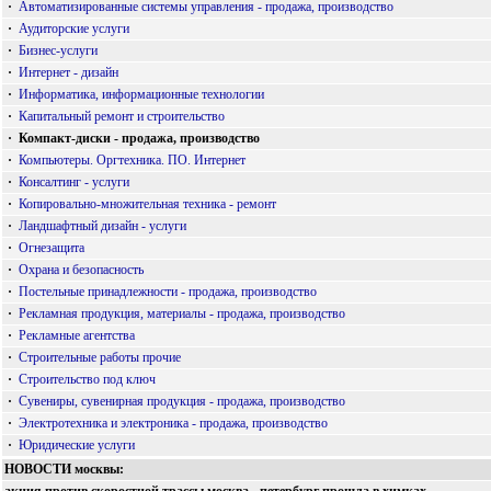
·
Автоматизированные системы управления - продажа, производство
·
Аудиторские услуги
·
Бизнес-услуги
·
Интернет - дизайн
·
Информатика, информационные технологии
·
Капитальный ремонт и строительство
·
Компакт-диски - продажа, производство
·
Компьютеры. Оргтехника. ПО. Интернет
·
Консалтинг - услуги
·
Копировально-множительная техника - ремонт
·
Ландшафтный дизайн - услуги
·
Огнезащита
·
Охрана и безопасность
·
Постельные принадлежности - продажа, производство
·
Рекламная продукция, материалы - продажа, производство
·
Рекламные агентства
·
Строительные работы прочие
·
Строительство под ключ
·
Сувениры, сувенирная продукция - продажа, производство
·
Электротехника и электроника - продажа, производство
·
Юридические услуги
НОВОСТИ москвы: