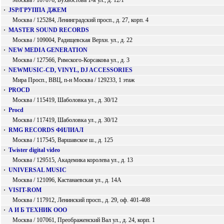
Москва / 107076, Бухвостова 1-я ул., д. 12/1
·
JSP/ГРУППА ДЖЕМ
Москва / 125284, Ленинградский просп., д. 27, корп. 4
·
MASTER SOUND RECORDS
Москва / 109004, Радищевская Верхн. ул., д. 22
·
NEW MEDIA GENERATION
Москва / 127566, Римского-Корсакова ул., д. 3
·
NEWMUSIC-CD, VINYL, DJ ACCESSORIES
Мира Просп., ВВЦ, п-н Москва / 129233, 1 этаж
·
PROCD
Москва / 115419, Шаболовка ул., д. 30/12
·
Procd
Москва / 117419, Шаболовка ул., д. 30/12
·
RMG RECORDS ФИЛИАЛ
Москва / 117545, Варшавское ш., д. 125
·
Twister digital video
Москва / 129515, Академика королева ул., д. 13
·
UNIVERSAL MUSIC
Москва / 121096, Кастанаевская ул., д. 14А
·
VISIT-ROM
Москва / 117912, Ленинский просп., д. 29, оф. 401-408
·
А И Б ТЕХНИК ООО
Москва / 107061, Преображенский Вал ул., д. 24, корп. 1