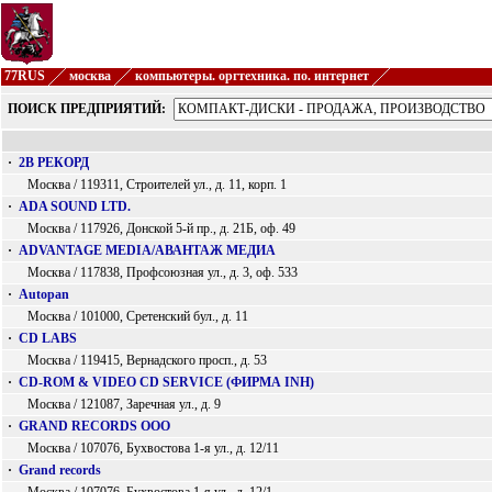
77RUS
москва
компьютеры. оргтехника. по. интернет
ПОИСК ПРЕДПРИЯТИЙ:
·
2В РЕКОРД
Москва / 119311, Строителей ул., д. 11, корп. 1
·
ADA SOUND LTD.
Москва / 117926, Донской 5-й пр., д. 21Б, оф. 49
·
ADVANTAGE MEDIA/АВАНТАЖ МЕДИА
Москва / 117838, Профсоюзная ул., д. 3, оф. 533
·
Autopan
Москва / 101000, Сретенский бул., д. 11
·
CD LABS
Москва / 119415, Вернадского просп., д. 53
·
CD-ROM & VIDEO CD SERVICE (ФИРМА INH)
Москва / 121087, Заречная ул., д. 9
·
GRAND RECORDS ООО
Москва / 107076, Бухвостова 1-я ул., д. 12/11
·
Grand records