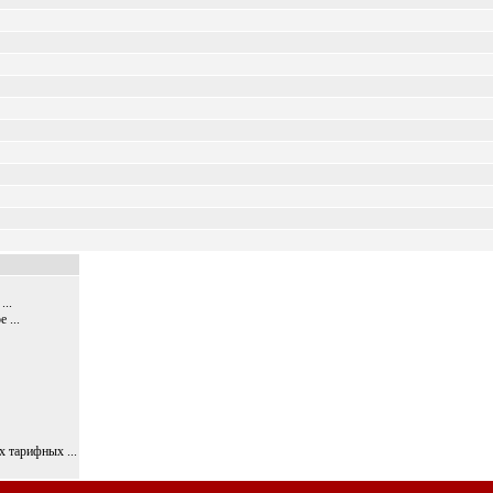
...
 ...
 тарифных ...