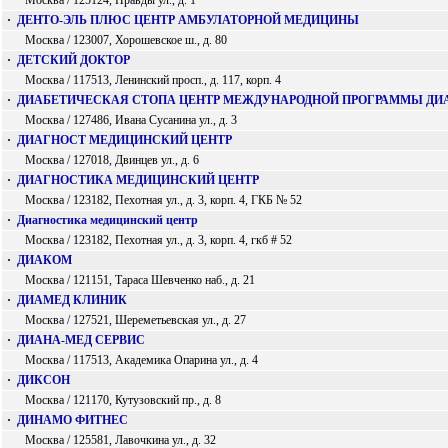
Москва / 125124, Правды ул., д. 1
·
ДЕНТО-ЭЛЬ ПЛЮС ЦЕНТР АМБУЛАТОРНОЙ МЕДИЦИНЫ
Москва / 123007, Хорошевское ш., д. 80
·
ДЕТСКИЙ ДОКТОР
Москва / 117513, Ленинский просп., д. 117, корп. 4
·
ДИАБЕТИЧЕСКАЯ СТОПА ЦЕНТР МЕЖДУНАРОДНОЙ ПРОГРАММЫ ДИ
Москва / 127486, Ивана Сусанина ул., д. 3
·
ДИАГНОСТ МЕДИЦИНСКИЙ ЦЕНТР
Москва / 127018, Двинцев ул., д. 6
·
ДИАГНОСТИКА МЕДИЦИНСКИЙ ЦЕНТР
Москва / 123182, Пехотная ул., д. 3, корп. 4, ГКБ № 52
·
Диагностика медицинский центр
Москва / 123182, Пехотная ул., д. 3, корп. 4, гкб # 52
·
ДИАКОМ
Москва / 121151, Тараса Шевченко наб., д. 21
·
ДИАМЕД КЛИНИК
Москва / 127521, Шереметьевская ул., д. 27
·
ДИАНА-МЕД СЕРВИС
Москва / 117513, Академика Опарина ул., д. 4
·
ДИКСОН
Москва / 121170, Кутузовский пр., д. 8
·
ДИНАМО ФИТНЕС
Москва / 125581, Лавочкина ул., д. 32