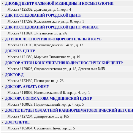
·
ДИОМЕД ЦЕНТР ЛАЗЕРНОЙ МЕДИЦИНЫ И КОСМЕТОЛОГИИ
Москва / 125362, Долгова ул., д. 1, корп. 4
·
ДНК-ИССЛЕДОВАНИЙ ГОРОДСКОЙ ЦЕНТР
Москва / 117292, Кржижановского ул., д. 8, корп. 1
·
ДНК-ИССЛЕДОВАНИЙ ГОРОДСКОЙ ЦЕНТР ФИЛИАЛ
Москва / 111024, Энтузиастов ш., д. 9А
·
ДО И ПОСЛЕ СПОРТИВНО-ОЗДОРОВИТЕЛЬНЫЙ КЛУБ
Москва / 123100, Красногвардейский 1-й пр., д. 12
·
ДОБРОТА ЦЕНТР
Москва / 121359, Маршала Тимошенко ул., д. 19
·
ДОКТОР АНТОН КОНСУЛЬТАТИВНО-ДИАГНОСТИЧЕСКИЙ ЦЕНТР
Москва / 129626, Староалексеевская ул., д. 18, Детская п-ка №55
·
ДОКТОР-Д
Москва / 123430, Пятницкое ш., д. 23
·
ДОКТОРА АРБАТА ОПМУ
Москва / 119002, Николопесковский Б. пер., д. 4, стр. 1
·
ДОКТОРА СОЛОМАТОВА МЕДИЦИНСКИЙ ЦЕНТР
Москва / 109028, Подколокольный пер., д. 4, стр. 5
·
ДОЛГИЕ ПРУДЫ ОБЛАСТНОЙ КАРДИОРЕВМАТОЛОГИЧЕСКИЙ ДЕТСКИ
Москва / 127204, Дмитровское ш., д. 165
·
ДОЛГОЛЕТИЕ
Москва / 105064, Сусальный Нижн. пер., д. 5