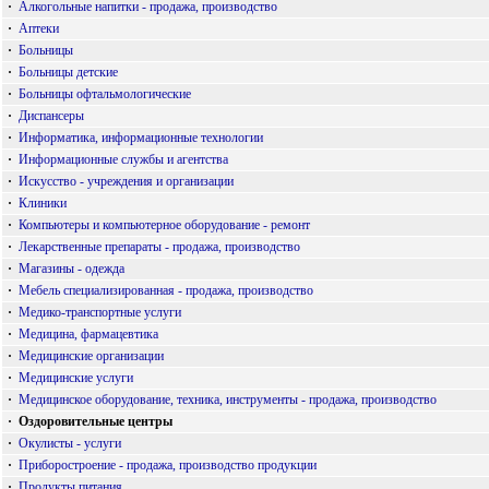
·
Алкогольные напитки - продажа, производство
·
Аптеки
·
Больницы
·
Больницы детские
·
Больницы офтальмологические
·
Диспансеры
·
Информатика, информационные технологии
·
Информационные службы и агентства
·
Искусство - учреждения и организации
·
Клиники
·
Компьютеры и компьютерное оборудование - ремонт
·
Лекарственные препараты - продажа, производство
·
Магазины - одежда
·
Мебель специализированная - продажа, производство
·
Медико-транспортные услуги
·
Медицина, фармацевтика
·
Медицинские организации
·
Медицинские услуги
·
Медицинское оборудование, техника, инструменты - продажа, производство
·
Оздоровительные центры
·
Окулисты - услуги
·
Приборостроение - продажа, производство продукции
·
Продукты питания