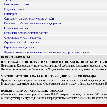
·
Развлечения и отдых
·
Родильные дома
·
Санатории
·
Санитарно - эпидемиологические службы
·
Сельское хозяйство - организации, предприятия
·
Социальная помощь
·
Социально-психологическая помощь
·
Спортивные клубы и общества
·
Строительные работы прочие
·
Строительство под ключ
·
Фармацевтическая промышленность - организации, представительства
НОВОСТИ МОСКВЫ:
В АСТРАХАНСКОЙ ОБЛАСТИ УСТАНОВЛЕН ПОРЯДОК ОПЛАТЫ ПУТЕВОК
По решению Координационного совета, для детей работников бюджетной сферы и из мало
Питание оплачивается не более чем за 21 день пребывания в период летних школьных ка
МОСКВА ОТСАЛЮТОВАЛА 61-Й ГОДОВЩИНЕ ВЕЛИКОЙ ПОБЕДЫ
Праздничный артиллерийский салют в честь 61-й годовщины Великой Победы окрасил 
В отдельном салютном дивизионе Московского военного округа было задействовано 18 
НОВЫЙ ТАРИФ ОТ "СКАЙ ЛИНК - МОСКВА"
Абонентская плата, в которую включено 10 Мб интернет-трафика, составляет $120 в мес
К новому тарифу могут подключиться корпоративные абоненты, имеющие на одном лиц