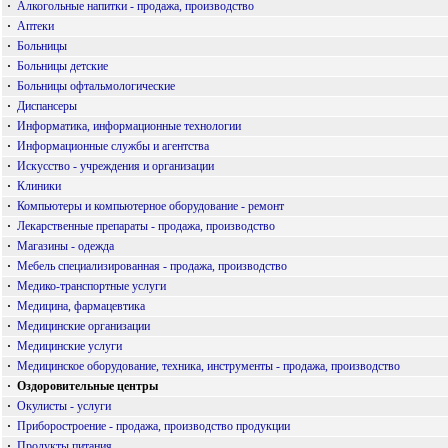
·
Алкогольные напитки - продажа, производство
·
Аптеки
·
Больницы
·
Больницы детские
·
Больницы офтальмологические
·
Диспансеры
·
Информатика, информационные технологии
·
Информационные службы и агентства
·
Искусство - учреждения и организации
·
Клиники
·
Компьютеры и компьютерное оборудование - ремонт
·
Лекарственные препараты - продажа, производство
·
Магазины - одежда
·
Мебель специализированная - продажа, производство
·
Медико-транспортные услуги
·
Медицина, фармацевтика
·
Медицинские организации
·
Медицинские услуги
·
Медицинское оборудование, техника, инструменты - продажа, производство
·
Оздоровительные центры
·
Окулисты - услуги
·
Приборостроение - продажа, производство продукции
·
Продукты питания