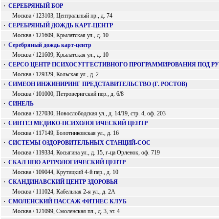
·
СЕРЕБРЯНЫЙ БОР
Москва / 123103, Центральный пр., д. 74
·
СЕРЕБРЯНЫЙ ДОЖДЬ КАРТ-ЦЕНТР
Москва / 121609, Крылатская ул., д. 10
·
Серебряный дождь карт-центр
Москва / 121609, Крылатская ул., д. 10
·
СЕРСО ЦЕНТР ПСИХОСУГГЕСТИВНОГО ПРОГРАММИРОВАНИЯ ПОД РУ
Москва / 129329, Кольская ул., д. 2
·
СИМЕОН ИНЖИНИРИНГ ПРЕДСТАВИТЕЛЬСТВО (Г. РОСТОВ)
Москва / 101000, Петроверигский пер., д. 6/8
·
СИНЕЛЬ
Москва / 127030, Новослободская ул., д. 14/19, стр. 4, оф. 203
·
СИНТЕЗ МЕДИКО-ПСИХОЛОГИЧЕСКИЙ ЦЕНТР
Москва / 117149, Болотниковская ул., д. 16
·
СИСТЕМЫ ОЗДОРОВИТЕЛЬНЫХ СТАНЦИЙ-СОС
Москва / 119334, Косыгина ул., д. 15, г-ца Орленок, оф. 719
·
СКАЛ НПО АРТРОЛОГИЧЕСКИЙ ЦЕНТР
Москва / 109044, Крутицкий 4-й пер., д. 10
·
СКАНДИНАВСКИЙ ЦЕНТР ЗДОРОВЬЯ
Москва / 111024, Кабельная 2-я ул., д. 2А
·
СМОЛЕНСКИЙ ПАССАЖ ФИТНЕС КЛУБ
Москва / 121099, Смоленская пл., д. 3, эт. 4