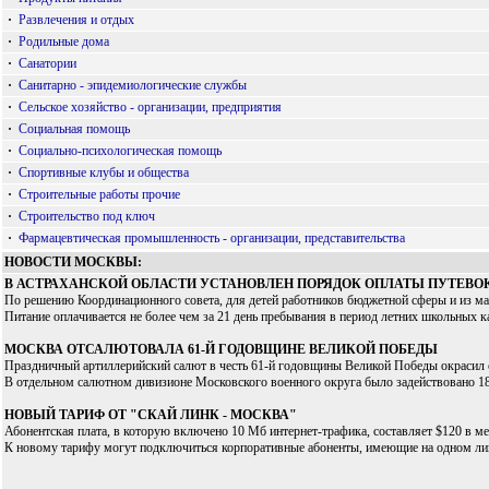
·
Развлечения и отдых
·
Родильные дома
·
Санатории
·
Санитарно - эпидемиологические службы
·
Сельское хозяйство - организации, предприятия
·
Социальная помощь
·
Социально-психологическая помощь
·
Спортивные клубы и общества
·
Строительные работы прочие
·
Строительство под ключ
·
Фармацевтическая промышленность - организации, представительства
НОВОСТИ МОСКВЫ:
В АСТРАХАНСКОЙ ОБЛАСТИ УСТАНОВЛЕН ПОРЯДОК ОПЛАТЫ ПУТЕВОК
По решению Координационного совета, для детей работников бюджетной сферы и из мало
Питание оплачивается не более чем за 21 день пребывания в период летних школьных ка
МОСКВА ОТСАЛЮТОВАЛА 61-Й ГОДОВЩИНЕ ВЕЛИКОЙ ПОБЕДЫ
Праздничный артиллерийский салют в честь 61-й годовщины Великой Победы окрасил 
В отдельном салютном дивизионе Московского военного округа было задействовано 18 
НОВЫЙ ТАРИФ ОТ "СКАЙ ЛИНК - МОСКВА"
Абонентская плата, в которую включено 10 Мб интернет-трафика, составляет $120 в мес
К новому тарифу могут подключиться корпоративные абоненты, имеющие на одном лиц