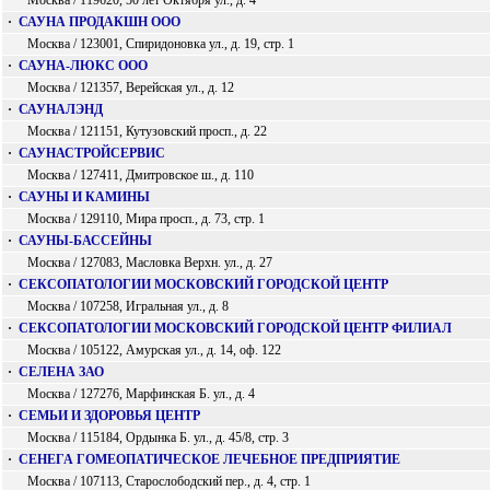
Москва / 119620, 50 лет Октября ул., д. 4
·
САУНА ПРОДАКШН ООО
Москва / 123001, Спиридоновка ул., д. 19, стр. 1
·
САУНА-ЛЮКС ООО
Москва / 121357, Верейская ул., д. 12
·
САУНАЛЭНД
Москва / 121151, Кутузовский просп., д. 22
·
САУНАСТРОЙСЕРВИС
Москва / 127411, Дмитровское ш., д. 110
·
САУНЫ И КАМИНЫ
Москва / 129110, Мира просп., д. 73, стр. 1
·
САУНЫ-БАССЕЙНЫ
Москва / 127083, Масловка Верхн. ул., д. 27
·
СЕКСОПАТОЛОГИИ МОСКОВСКИЙ ГОРОДСКОЙ ЦЕНТР
Москва / 107258, Игральная ул., д. 8
·
СЕКСОПАТОЛОГИИ МОСКОВСКИЙ ГОРОДСКОЙ ЦЕНТР ФИЛИАЛ
Москва / 105122, Амурская ул., д. 14, оф. 122
·
СЕЛЕНА ЗАО
Москва / 127276, Марфинская Б. ул., д. 4
·
СЕМЬИ И ЗДОРОВЬЯ ЦЕНТР
Москва / 115184, Ордынка Б. ул., д. 45/8, стр. 3
·
СЕНЕГА ГОМЕОПАТИЧЕСКОЕ ЛЕЧЕБНОЕ ПРЕДПРИЯТИЕ
Москва / 107113, Старослободский пер., д. 4, стр. 1