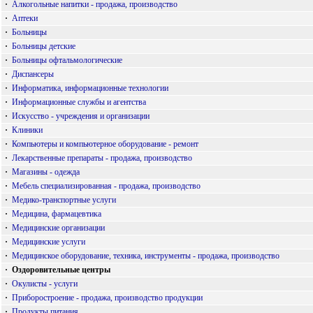
·
Алкогольные напитки - продажа, производство
·
Аптеки
·
Больницы
·
Больницы детские
·
Больницы офтальмологические
·
Диспансеры
·
Информатика, информационные технологии
·
Информационные службы и агентства
·
Искусство - учреждения и организации
·
Клиники
·
Компьютеры и компьютерное оборудование - ремонт
·
Лекарственные препараты - продажа, производство
·
Магазины - одежда
·
Мебель специализированная - продажа, производство
·
Медико-транспортные услуги
·
Медицина, фармацевтика
·
Медицинские организации
·
Медицинские услуги
·
Медицинское оборудование, техника, инструменты - продажа, производство
·
Оздоровительные центры
·
Окулисты - услуги
·
Приборостроение - продажа, производство продукции
·
Продукты питания