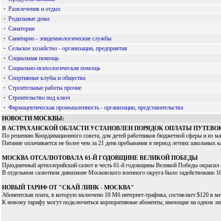
·
Развлечения и отдых
·
Родильные дома
·
Санатории
·
Санитарно - эпидемиологические службы
·
Сельское хозяйство - организации, предприятия
·
Социальная помощь
·
Социально-психологическая помощь
·
Спортивные клубы и общества
·
Строительные работы прочие
·
Строительство под ключ
·
Фармацевтическая промышленность - организации, представительства
НОВОСТИ МОСКВЫ:
В АСТРАХАНСКОЙ ОБЛАСТИ УСТАНОВЛЕН ПОРЯДОК ОПЛАТЫ ПУТЕВОК
По решению Координационного совета, для детей работников бюджетной сферы и из мало
Питание оплачивается не более чем за 21 день пребывания в период летних школьных ка
МОСКВА ОТСАЛЮТОВАЛА 61-Й ГОДОВЩИНЕ ВЕЛИКОЙ ПОБЕДЫ
Праздничный артиллерийский салют в честь 61-й годовщины Великой Победы окрасил 
В отдельном салютном дивизионе Московского военного округа было задействовано 18 
НОВЫЙ ТАРИФ ОТ "СКАЙ ЛИНК - МОСКВА"
Абонентская плата, в которую включено 10 Мб интернет-трафика, составляет $120 в мес
К новому тарифу могут подключиться корпоративные абоненты, имеющие на одном лиц