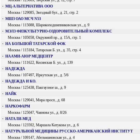
Москва / 125009, Тверская ул., д. 12, стр. 7
·
МЦ-АЛЬТЕРНАТИВА ООО
Москва / 129085, Звездный бул., д. 21, стр. 2
·
МШЗ ОАО МСЧ N53
Москва / 115088, Шарикоподшипниковская ул., д. 9
·
МЭЛЗ ФИЗКУЛЬТУРНО-ОЗДОРОВИТЕЛЬНЫЙ КОМПЛЕКС
Москва / 105058, Окружной пр., д. 15А, стр. 1
·
НА БОЛЬШОЙ ТАТАРСКОЙ ФОК
Москва / 115184, Татарская Б. ул., д. 35, стр. 4
·
НААМИ-АЮР МЕДЦЕНТР
Москва / 111622, Косинская Б. ул., д. 139
·
НАДЕЖДА
Москва / 107497, Иркутская ул., д. 5/6
·
НАДЕЖДА И КО.
Москва / 125438, Пакгаузное ш., д. 9
·
НАЙК
Москва / 129041, Мира просп., д. 68
·
НАРКОФАРМ
Москва / 125047, Чаянова ул., д. 8/26
·
НАТАЛИ-МЕД
Москва / 123592, Маршала Катукова ул., д. 6
·
НАТУРАЛЬНОЙ МЕДИЦИНЫ РУССКО-АМЕРИКАНСКИЙ ИНСТИТУТ
Москва / 109147, Абельмановская ул., д. 4