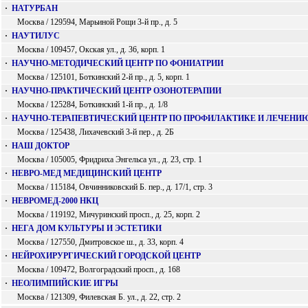
·
НАТУРБАН
Москва / 129594, Марьиной Рощи 3-й пр., д. 5
·
НАУТИЛУС
Москва / 109457, Окская ул., д. 36, корп. 1
·
НАУЧНО-МЕТОДИЧЕСКИЙ ЦЕНТР ПО ФОНИАТРИИ
Москва / 125101, Боткинский 2-й пр., д. 5, корп. 1
·
НАУЧНО-ПРАКТИЧЕСКИЙ ЦЕНТР ОЗОНОТЕРАПИИ
Москва / 125284, Боткинский 1-й пр., д. 1/8
·
НАУЧНО-ТЕРАПЕВТИЧЕСКИЙ ЦЕНТР ПО ПРОФИЛАКТИКЕ И ЛЕЧЕН
Москва / 125438, Лихачевский 3-й пер., д. 2Б
·
НАШ ДОКТОР
Москва / 105005, Фридриха Энгельса ул., д. 23, стр. 1
·
НЕВРО-МЕД МЕДИЦИНСКИЙ ЦЕНТР
Москва / 115184, Овчинниковский Б. пер., д. 17/1, стр. 3
·
НЕВРОМЕД-2000 НКЦ
Москва / 119192, Мичуринский просп., д. 25, корп. 2
·
НЕГА ДОМ КУЛЬТУРЫ И ЭСТЕТИКИ
Москва / 127550, Дмитровское ш., д. 33, корп. 4
·
НЕЙРОХИРУРГИЧЕСКИЙ ГОРОДСКОЙ ЦЕНТР
Москва / 109472, Волгоградский просп., д. 168
·
НЕОЛИМПИЙСКИЕ ИГРЫ
Москва / 121309, Филевская Б. ул., д. 22, стр. 2