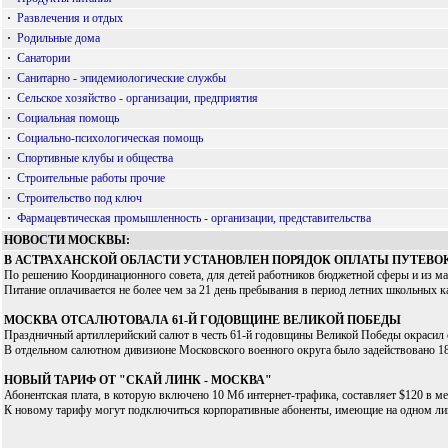
·
Развлечения и отдых
·
Родильные дома
·
Санатории
·
Санитарно - эпидемиологические службы
·
Сельское хозяйство - организации, предприятия
·
Социальная помощь
·
Социально-психологическая помощь
·
Спортивные клубы и общества
·
Строительные работы прочие
·
Строительство под ключ
·
Фармацевтическая промышленность - организации, представительства
НОВОСТИ МОСКВЫ:
В АСТРАХАНСКОЙ ОБЛАСТИ УСТАНОВЛЕН ПОРЯДОК ОПЛАТЫ ПУТЕВОК
По решению Координационного совета, для детей работников бюджетной сферы и из мало
Питание оплачивается не более чем за 21 день пребывания в период летних школьных ка
МОСКВА ОТСАЛЮТОВАЛА 61-Й ГОДОВЩИНЕ ВЕЛИКОЙ ПОБЕДЫ
Праздничный артиллерийский салют в честь 61-й годовщины Великой Победы окрасил 
В отдельном салютном дивизионе Московского военного округа было задействовано 18 
НОВЫЙ ТАРИФ ОТ "СКАЙ ЛИНК - МОСКВА"
Абонентская плата, в которую включено 10 Мб интернет-трафика, составляет $120 в мес
К новому тарифу могут подключиться корпоративные абоненты, имеющие на одном лиц