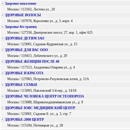
·
Здоровое поколение
Москва / 113162, Лестева ул., 20
·
ЗДОРОВЫЕ ВОЛОСЫ
Москва / 107076, Короленко ул., д. 3, корп. 4
·
Здоровье без границ
Москва / 127550, Дмитровское шоссе, 27, кор. 1, офис 625
·
ЗДОРОВЬЕ ДЕТЯМ ЗАО
Москва / 123001, Садовая-Кудринская ул., д. 15
·
ЗДОРОВЬЕ ДЛЯ ВАС ООО
Москва / 119415, Лобачевского ул., д. 20
·
ЗДОРОВЬЕ ЖЕНЩИН ПОСЛЕ 40
Москва / 117513, Академика Опарина ул., д. 4
·
ЗДОРОВЬЕ И КРАСОТА
Москва / 127083, Петровско-Разумовская аллея, д. 12А
·
ЗДОРОВЬЕ СЕМЬИ
Москва / 115093, Павловский 3-й пер., д. 14/18
·
ЗДОРОВЬЕ ЧЕЛОВЕКА ЦЕНТР ОСТЕОПОРОЗА
Москва / 115088, Шарикоподшипниковская ул., д. 9
·
ЗДОРОВЬЕ ЮВС МЕДИЦИНСКИЙ ЦЕНТР
Москва / 123001, Садовая Б. ул., д. 3, стр. 7
·
ЗДОРОВЬЕ-2000 ЦЕНТР
Москва / 115184, Пятницкая ул., д. 28