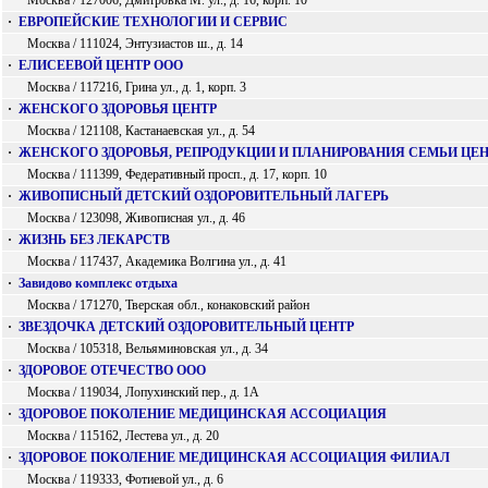
Москва / 127006, Дмитровка М. ул., д. 16, корп. 10
·
ЕВРОПЕЙСКИЕ ТЕХНОЛОГИИ И СЕРВИС
Москва / 111024, Энтузиастов ш., д. 14
·
ЕЛИСЕЕВОЙ ЦЕНТР ООО
Москва / 117216, Грина ул., д. 1, корп. 3
·
ЖЕНСКОГО ЗДОРОВЬЯ ЦЕНТР
Москва / 121108, Кастанаевская ул., д. 54
·
ЖЕНСКОГО ЗДОРОВЬЯ, РЕПРОДУКЦИИ И ПЛАНИРОВАНИЯ СЕМЬИ ЦЕ
Москва / 111399, Федеративный просп., д. 17, корп. 10
·
ЖИВОПИСНЫЙ ДЕТСКИЙ ОЗДОРОВИТЕЛЬНЫЙ ЛАГЕРЬ
Москва / 123098, Живописная ул., д. 46
·
ЖИЗНЬ БЕЗ ЛЕКАРСТВ
Москва / 117437, Академика Волгина ул., д. 41
·
Завидово комплекс отдыха
Москва / 171270, Тверская обл., конаковский район
·
ЗВЕЗДОЧКА ДЕТСКИЙ ОЗДОРОВИТЕЛЬНЫЙ ЦЕНТР
Москва / 105318, Вельяминовская ул., д. 34
·
ЗДОРОВОЕ ОТЕЧЕСТВО ООО
Москва / 119034, Лопухинский пер., д. 1А
·
ЗДОРОВОЕ ПОКОЛЕНИЕ МЕДИЦИНСКАЯ АССОЦИАЦИЯ
Москва / 115162, Лестева ул., д. 20
·
ЗДОРОВОЕ ПОКОЛЕНИЕ МЕДИЦИНСКАЯ АССОЦИАЦИЯ ФИЛИАЛ
Москва / 119333, Фотиевой ул., д. 6