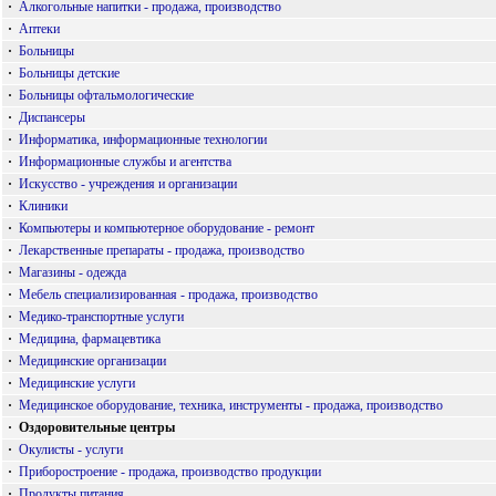
·
Алкогольные напитки - продажа, производство
·
Аптеки
·
Больницы
·
Больницы детские
·
Больницы офтальмологические
·
Диспансеры
·
Информатика, информационные технологии
·
Информационные службы и агентства
·
Искусство - учреждения и организации
·
Клиники
·
Компьютеры и компьютерное оборудование - ремонт
·
Лекарственные препараты - продажа, производство
·
Магазины - одежда
·
Мебель специализированная - продажа, производство
·
Медико-транспортные услуги
·
Медицина, фармацевтика
·
Медицинские организации
·
Медицинские услуги
·
Медицинское оборудование, техника, инструменты - продажа, производство
·
Оздоровительные центры
·
Окулисты - услуги
·
Приборостроение - продажа, производство продукции
·
Продукты питания