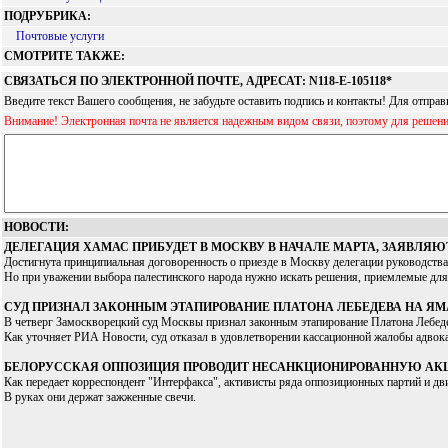
ПОДРУБРИКА:
Почтовые услуги
СМОТРИТЕ ТАКЖЕ:
СВЯЗАТЬСЯ ПО ЭЛЕКТРОННОЙ ПОЧТЕ, АДРЕСАТ: N118-Е-105118*
Введите текст Вашего сообщения, не забудьте оставить подпись и контакты! Для отпр
Внимание! Электронная почта не является надежным видом связи, поэтому для решен
НОВОСТИ:
ДЕЛЕГАЦИЯ ХАМАС ПРИБУДЕТ В МОСКВУ В НАЧАЛЕ МАРТА, ЗАЯВЛЯЮТ
Достигнута принципиальная договоренность о приезде в Москву делегации руководства 
Но при уважении выбора палестинского народа нужно искать решения, приемлемые для т
CУД ПРИЗНАЛ ЗАКОННЫМ ЭТАПИРОВАНИЕ ПЛАТОНА ЛЕБЕДЕВА НА Я
В четверг Замоскворецкий суд Москвы признал законным этапирование Платона Лебед
Как уточняет РИА Новости, суд отказал в удовлетворении кассационной жалобы адво
БЕЛОРУССКАЯ ОППОЗИЦИЯ ПРОВОДИТ НЕСАНКЦИОНИРОВАННУЮ АК
Как передает корреспондент "Интерфакса", активисты ряда оппозиционных партий и д
В руках они держат зажженные свечи.