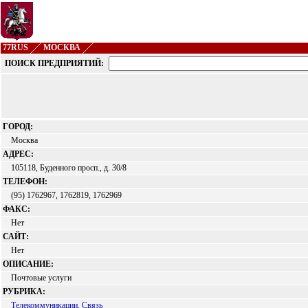
77RUS
МОСКВА
ПОИСК ПРЕДПРИЯТИЙ:
ГОРОД:
Москва
АДРЕС:
105118, Буденного просп., д. 30/8
ТЕЛЕФОН:
(95) 1762967, 1762819, 1762969
ФАКС:
Нет
САЙТ:
Нет
ОПИСАНИЕ:
Почтовые услуги
РУБРИКА:
Телекоммуникации. Связь