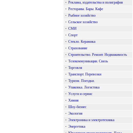
·
Реклама, издательства и полиграфия
·
Рестораны. Бары. Кафе
·
Рыбное хозяйство
·
Сельское хозяйство
·
СМИ
·
Спорт
·
Стекло. Керамика
·
Страхование
·
Строительство. Ремонт. Недвижимость
·
Телекоммуникации. Связь
·
Торговля
·
Транспорт. Перевозки
·
Туризм. Поездки.
·
Упаковка. Логистика
·
Услуги и сервис
·
Химия
·
Шоу-бизнес
·
Экология
·
Электроника и электротехника
·
Энергетика