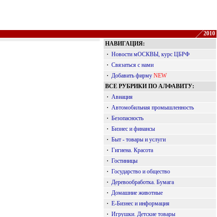
2010
НАВИГАЦИЯ:
·
Новости мОСКВЫ, курс ЦБРФ
·
Связаться с нами
·
Добавить фирму
NEW
ВСЕ РУБРИКИ ПО АЛФАВИТУ:
·
Авиация
·
Автомобильная промышленность
·
Безопасность
·
Бизнес и финансы
·
Быт - товары и услуги
·
Гигиена. Красота
·
Гостиницы
·
Государство и общество
·
Деревообработка. Бумага
·
Домашние животные
·
Е-Бизнес и информация
·
Игрушки. Детские товары