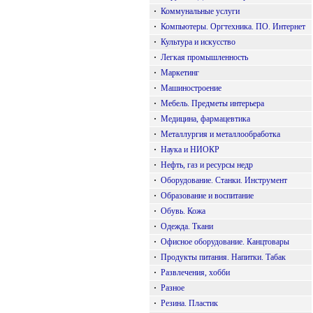
·
Коммунальные услуги
·
Компьютеры. Оргтехника. ПО. Интернет
·
Культура и искусство
·
Легкая промышленность
·
Маркетинг
·
Машиностроение
·
Мебель. Предметы интерьера
·
Медицина, фармацевтика
·
Металлургия и металлообработка
·
Наука и НИОКР
·
Нефть, газ и ресурсы недр
·
Оборудование. Станки. Инструмент
·
Образование и воспитание
·
Обувь. Кожа
·
Одежда. Ткани
·
Офисное оборудование. Канцтовары
·
Продукты питания. Напитки. Табак
·
Развлечения, хобби
·
Разное
·
Резина. Пластик