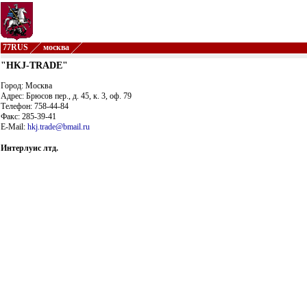
77RUS
москва
"HKJ-TRADE"
Город: Москва
Адрес: Брюсов пер., д. 45, к. 3, оф. 79
Телефон: 758-44-84
Факс: 285-39-41
E-Mail:
hkj.trade@bmail.ru
Интерлуис лтд.