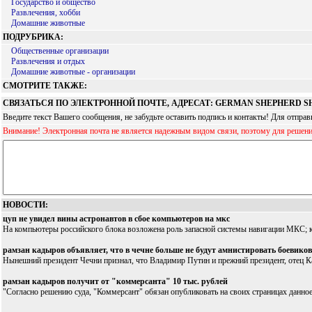
Государство и общество
Развлечения, хобби
Домашние животные
ПОДРУБРИКА:
Общественные организации
Развлечения и отдых
Домашние животные - организации
СМОТРИТЕ ТАКЖЕ:
СВЯЗАТЬСЯ ПО ЭЛЕКТРОННОЙ ПОЧТЕ, АДРЕСАТ: GERMAN SHEPHERD S
Введите текст Вашего сообщения, не забудьте оставить подпись и контакты! Для отпр
Внимание! Электронная почта не является надежным видом связи, поэтому для решен
НОВОСТИ:
цуп не увидел вины астронавтов в сбое компьютеров на мкс
На компьютеры российского блока возложена роль запасной системы навигации МКС; к
рамзан кадыров объявляет, что в чечне больше не будут амнистировать боевиков
Нынешний президент Чечни признал, что Владимир Путин и прежний президент, отец Ка
рамзан кадыров получит от "коммерсанта" 10 тыс. рублей
"Согласно решению суда, "Коммерсант" обязан опубликовать на своих страницах данное