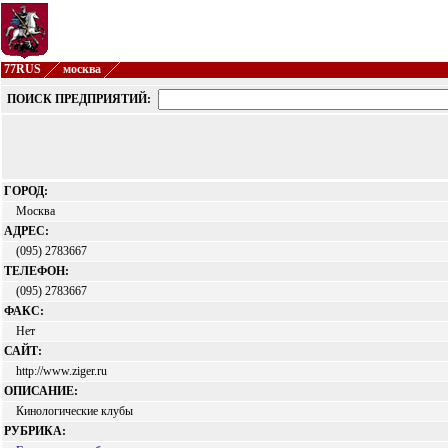
77RUS
москва
ПОИСК ПРЕДПРИЯТИЙ:
ГОРОД:
Москва
АДРЕС:
(095) 2783667
ТЕЛЕФОН:
(095) 2783667
ФАКС:
Нет
САЙТ:
http://www.ziger.ru
ОПИСАНИЕ:
Кинологические клубы
РУБРИКА: