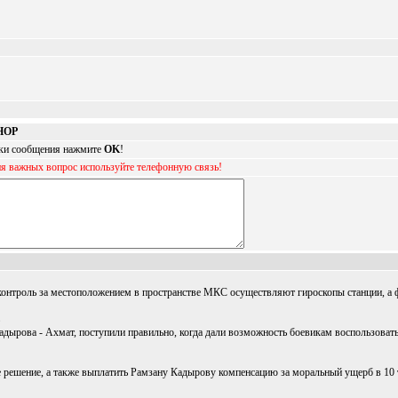
HOP
авки сообщения нажмите
OK
!
ия важных вопрос используйте телефонную связь!
онтроль за местоположением в пространстве МКС осуществляют гироскопы станции, а ф
дырова - Ахмат, поступили правильно, когда дали возможность боевикам воспользоватьс
 решение, а также выплатить Рамзану Кадырову компенсацию за моральный ущерб в 10 тыс