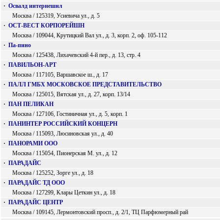
·
Освалд интернешнл
Москва / 125319, Усиевича ул., д. 5
·
ОСТ-ВЕСТ КОРПОРЕЙШН
Москва / 109044, Крутицкий Вал ул., д. 3, корп. 2, оф. 105-112
·
Па-пино
Москва / 125438, Лихачевский 4-й пер., д. 13, стр. 4
·
ПАВИЛЬОН-АРТ
Москва / 117105, Варшавское ш., д. 17
·
ПАЛЛ ГМБХ МОСКОВСКОЕ ПРЕДСТАВИТЕЛЬСТВО
Москва / 125015, Вятская ул., д. 27, корп. 13/14
·
ПАН ПЕЛИКАН
Москва / 127106, Гостиничная ул., д. 5, корп. 1
·
ПАНИНТЕР РОССИЙСКИЙ КОНЦЕРН
Москва / 115093, Люсиновская ул., д. 40
·
ПАНОРАМИ ООО
Москва / 115054, Пионерская М. ул., д. 12
·
ПАРАДАЙС
Москва / 125252, Зорге ул., д. 18
·
ПАРАДАЙС ТД ООО
Москва / 127299, Клары Цеткин ул., д. 18
·
ПАРАДАЙС ЦЕНТР
Москва / 109145, Лермонтовский просп., д. 2/1, ТЦ Парфюмерный рай