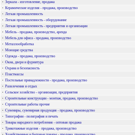
·
Зеркала - изготовление, продажа
·
Керамические изделия - продажа, производство
·
Легкая промышленность
·
Легкая промышленность - оборудование
·
Легкая промышленность - предприятия и организации
·
Мебель - продажа, производство, аренда
·
Мебель для офиса - продажа, производство
·
Металлообработка
·
Моющие средства
·
Одежда - продажа, производство
·
Окна, двери и фурнитура
·
Охрана и безопасность
·
Пластмассы
·
Постельные принадлежности - продажа, производство
·
Развлечения и отдых
·
Сельское хозяйство - организации, предприятия
·
Строительные конструкции - монтаж, продажа, производство
·
Строительные работы прочие
·
Сувениры, сувенирная продукция - продажа, производство
·
Типографии - полиграфия и печать
·
Товары народного потребления - оптовая продажа
·
Трикотажные изделия - продажа, производство
·
Хозяйственные и бытовые товары - продажа, производство