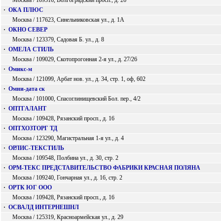
Москва / 109316, Волгоградский просп., д. 26
·
ОКА ПЛЮС
Москва / 117623, Синельниковская ул., д. 1А
·
ОКНО СЕВЕР
Москва / 123379, Садовая Б. ул., д. 8
·
ОМЕЛА СТИЛЬ
Москва / 109029, Скотопрогонная 2-я ул., д. 27/26
·
Омикс-м
Москва / 121099, Арбат нов. ул., д. 34, стр. 1, оф, 602
·
Омни-дата ск
Москва / 101000, Спасоглинищевский Бол. пер., 4/2
·
ОПТГАЛАНТ
Москва / 109428, Рязанский просп., д. 16
·
ОПТХОЗТОРГ ТД
Москва / 123290, Магистральная 1-я ул., д. 4
·
ОРЛИС-ТЕКСТИЛЬ
Москва / 109548, Полбина ул., д. 30, стр. 2
·
ОРМ-ТЕКС ПРЕДСТАВИТЕЛЬСТВО ФАБРИКИ КРАСНАЯ ПОЛЯНА
Москва / 109240, Гончарная ул., д. 16, стр. 2
·
ОРТК ЮГ ООО
Москва / 109428, Рязанский просп., д. 16
·
ОСВАЛД ИНТЕРНЕШНЛ
Москва / 125319, Красноармейская ул., д. 29