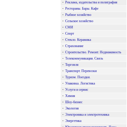
·
Реклама, издательства и полиграфия
·
Рестораны. Бары. Кафе
·
Рыбное хозяйство
·
Сельское хозяйство
·
СМИ
·
Спорт
·
Стекло. Керамика
·
Страхование
·
Строительство. Ремонт. Недвижимость
·
Телекоммуникации. Связь
·
Торговля
·
Транспорт. Перевозки
·
Туризм. Поездки.
·
Упаковка. Логистика
·
Услуги и сервис
·
Химия
·
Шоу-бизнес
·
Экология
·
Электроника и электротехника
·
Энергетика