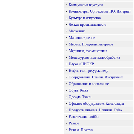
·
Коммунальные услуги
·
Компьютеры. Оргтехника. ПО. Интернет
·
Культура и искусство
·
Легкая промышленность
·
Маркетинг
·
Машиностроение
·
Мебель. Предметы интерьера
·
Медицина, фармацевтика
·
Металлургия и металлообработка
·
Наука и НИОКР
·
Нефть, газ и ресурсы недр
·
Оборудование. Станки. Инструмент
·
Образование и воспитание
·
Обувь. Кожа
·
Одежда. Ткани
·
Офисное оборудование. Канцтовары
·
Продукты питания. Напитки. Табак
·
Развлечения, хобби
·
Разное
·
Резина. Пластик