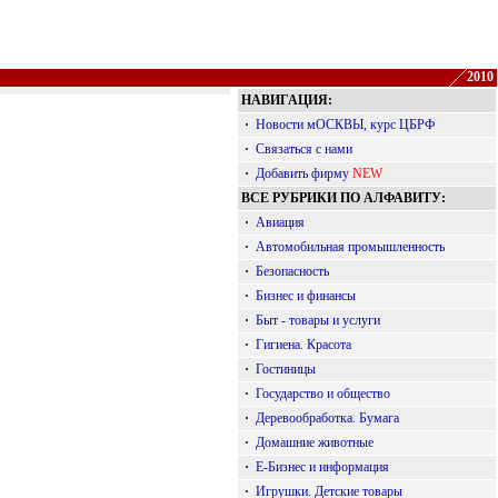
2010
НАВИГАЦИЯ:
·
Новости мОСКВЫ, курс ЦБРФ
·
Связаться с нами
·
Добавить фирму
NEW
ВСЕ РУБРИКИ ПО АЛФАВИТУ:
·
Авиация
·
Автомобильная промышленность
·
Безопасность
·
Бизнес и финансы
·
Быт - товары и услуги
·
Гигиена. Красота
·
Гостиницы
·
Государство и общество
·
Деревообработка. Бумага
·
Домашние животные
·
Е-Бизнес и информация
·
Игрушки. Детские товары