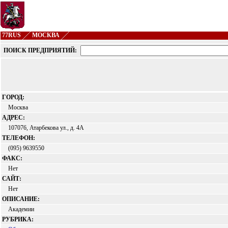
77RUS
МОСКВА
ПОИСК ПРЕДПРИЯТИЙ:
ГОРОД:
Москва
АДРЕС:
107076, Атарбекова ул., д. 4А
ТЕЛЕФОН:
(095) 9639550
ФАКС:
Нет
САЙТ:
Нет
ОПИСАНИЕ:
Академии
РУБРИКА: