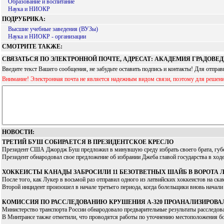
Образование и воспитание
Наука и НИОКР
ПОДРУБРИКА:
Высшие учебные заведения (ВУЗы)
Наука и НИОКР - организации
СМОТРИТЕ ТАКЖЕ:
СВЯЗАТЬСЯ ПО ЭЛЕКТРОННОЙ ПОЧТЕ, АДРЕСАТ: АКАДЕМИЯ ГРАДОВЕ
Введите текст Вашего сообщения, не забудьте оставить подпись и контакты! Для отпр
Внимание! Электронная почта не является надежным видом связи, поэтому для решен
НОВОСТИ:
ТРЕТИЙ БУШ СОБИРАЕТСЯ В ПРЕЗИДЕНТСКОЕ КРЕСЛО
Президент США Джордж Буш предложил в минувшую среду избрать своего брата, губе
Президент обнародовал свое предложение об избрании Джеба главой государства в ходе
ХОККЕИСТЫ КАНАДЫ ЗАБРОСИЛИ 11 БЕЗОТВЕТНЫХ ШАЙБ В ВОРОТА 
После того, как Лукер в восьмой раз отправил одного из латвийских хоккеистов на ск
Второй инцидент произошел в начале третьего периода, когда болельщики вновь начали
КОМИССИЯ ПО РАССЛЕДОВАНИЮ КРУШЕНИЯ А-320 ПРОАНАЛИЗИРОВА
Министерство транспорта России обнародовало предварительные результаты расследов
В Минтрансе также отметили, что проводятся работы по уточнению местоположения б