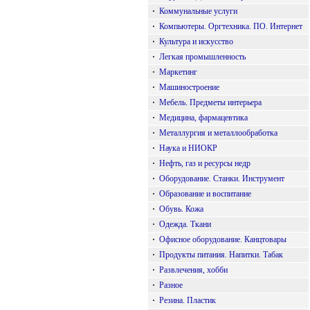
·
Коммунальные услуги
·
Компьютеры. Оргтехника. ПО. Интернет
·
Культура и искусство
·
Легкая промышленность
·
Маркетинг
·
Машиностроение
·
Мебель. Предметы интерьера
·
Медицина, фармацевтика
·
Металлургия и металлообработка
·
Наука и НИОКР
·
Нефть, газ и ресурсы недр
·
Оборудование. Станки. Инструмент
·
Образование и воспитание
·
Обувь. Кожа
·
Одежда. Ткани
·
Офисное оборудование. Канцтовары
·
Продукты питания. Напитки. Табак
·
Развлечения, хобби
·
Разное
·
Резина. Пластик