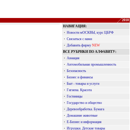
2010
НАВИГАЦИЯ:
·
Новости мОСКВЫ, курс ЦБРФ
·
Связаться с нами
·
Добавить фирму
NEW
ВСЕ РУБРИКИ ПО АЛФАВИТУ:
·
Авиация
·
Автомобильная промышленность
·
Безопасность
·
Бизнес и финансы
·
Быт - товары и услуги
·
Гигиена. Красота
·
Гостиницы
·
Государство и общество
·
Деревообработка. Бумага
·
Домашние животные
·
Е-Бизнес и информация
·
Игрушки. Детские товары