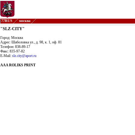
77RUS
москва
"SLZ-CITY"
Город: Москва
Адрес: Шаболовка ул., д. 98, к. 1, оф. 81
Телефон: 838-89-17
Факс: 835-97-82
E-Mail:
slz.city@aport.ru
AAA ROLIKS PRINT