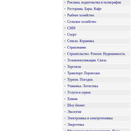
·
Реклама, издательства и полиграфия
·
Рестораны. Бары. Кафе
·
Рыбное хозяйство
·
Сельское хозяйство
·
СМИ
·
Спорт
·
Стекло. Керамика
·
Страхование
·
Строительство. Ремонт. Недвижимость
·
Телекоммуникации. Связь
·
Торговля
·
Транспорт. Перевозки
·
Туризм. Поездки.
·
Упаковка. Логистика
·
Услуги и сервис
·
Химия
·
Шоу-бизнес
·
Экология
·
Электроника и электротехника
·
Энергетика