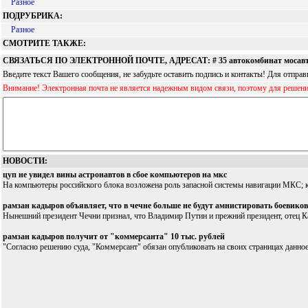
Разное
ПОДРУБРИКА:
Разное
СМОТРИТЕ ТАКЖЕ:
СВЯЗАТЬСЯ ПО ЭЛЕКТРОННОЙ ПОЧТЕ, АДРЕСАТ: # 35 автокомбинат мосавт
Введите текст Вашего сообщения, не забудьте оставить подпись и контакты! Для отпр
Внимание! Электронная почта не является надежным видом связи, поэтому для решен
НОВОСТИ:
цуп не увидел вины астронавтов в сбое компьютеров на мкс
На компьютеры российского блока возложена роль запасной системы навигации МКС; к
рамзан кадыров объявляет, что в чечне больше не будут амнистировать боевиков
Нынешний президент Чечни признал, что Владимир Путин и прежний президент, отец Ка
рамзан кадыров получит от "коммерсанта" 10 тыс. рублей
"Согласно решению суда, "Коммерсант" обязан опубликовать на своих страницах данное