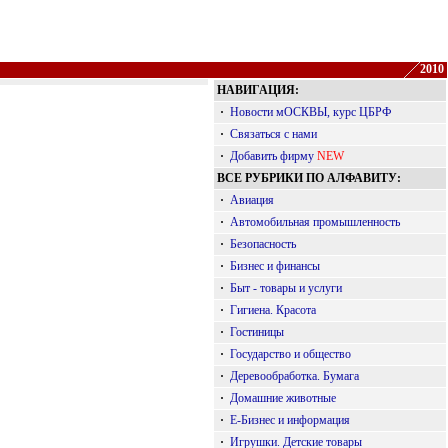
2010
НАВИГАЦИЯ:
·
Новости мОСКВЫ, курс ЦБРФ
·
Связаться с нами
·
Добавить фирму
NEW
ВСЕ РУБРИКИ ПО АЛФАВИТУ:
·
Авиация
·
Автомобильная промышленность
·
Безопасность
·
Бизнес и финансы
·
Быт - товары и услуги
·
Гигиена. Красота
·
Гостиницы
·
Государство и общество
·
Деревообработка. Бумага
·
Домашние животные
·
Е-Бизнес и информация
·
Игрушки. Детские товары