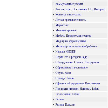
·
Коммунальные услуги
·
Компьютеры. Оргтехника. ПО. Интернет
·
Культура и искусство
·
Легкая промышленность
·
Маркетинг
·
Машиностроение
·
Мебель. Предметы интерьера
·
Медицина, фармацевтика
·
Металлургия и металлообработка
·
Наука и НИОКР
·
Нефть, газ и ресурсы недр
·
Оборудование. Станки. Инструмент
·
Образование и воспитание
·
Обувь. Кожа
·
Одежда. Ткани
·
Офисное оборудование. Канцтовары
·
Продукты питания. Напитки. Табак
·
Развлечения, хобби
·
Разное
·
Резина. Пластик