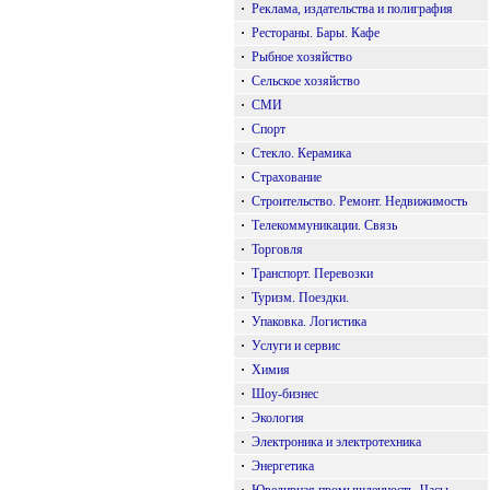
·
Реклама, издательства и полиграфия
·
Рестораны. Бары. Кафе
·
Рыбное хозяйство
·
Сельское хозяйство
·
СМИ
·
Спорт
·
Стекло. Керамика
·
Страхование
·
Строительство. Ремонт. Недвижимость
·
Телекоммуникации. Связь
·
Торговля
·
Транспорт. Перевозки
·
Туризм. Поездки.
·
Упаковка. Логистика
·
Услуги и сервис
·
Химия
·
Шоу-бизнес
·
Экология
·
Электроника и электротехника
·
Энергетика