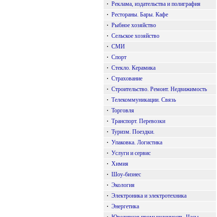
·
Реклама, издательства и полиграфия
·
Рестораны. Бары. Кафе
·
Рыбное хозяйство
·
Сельское хозяйство
·
СМИ
·
Спорт
·
Стекло. Керамика
·
Страхование
·
Строительство. Ремонт. Недвижимость
·
Телекоммуникации. Связь
·
Торговля
·
Транспорт. Перевозки
·
Туризм. Поездки.
·
Упаковка. Логистика
·
Услуги и сервис
·
Химия
·
Шоу-бизнес
·
Экология
·
Электроника и электротехника
·
Энергетика