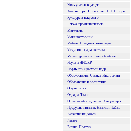
·
Коммунальные услуги
·
Компьютеры. Оргтехника. ПО. Интернет
·
Культура и искусство
·
Легкая промышленность
·
Маркетинг
·
Машиностроение
·
Мебель. Предметы интерьера
·
Медицина, фармацевтика
·
Металлургия и металлообработка
·
Наука и НИОКР
·
Нефть, газ и ресурсы недр
·
Оборудование. Станки. Инструмент
·
Образование и воспитание
·
Обувь. Кожа
·
Одежда. Ткани
·
Офисное оборудование. Канцтовары
·
Продукты питания. Напитки. Табак
·
Развлечения, хобби
·
Разное
·
Резина. Пластик