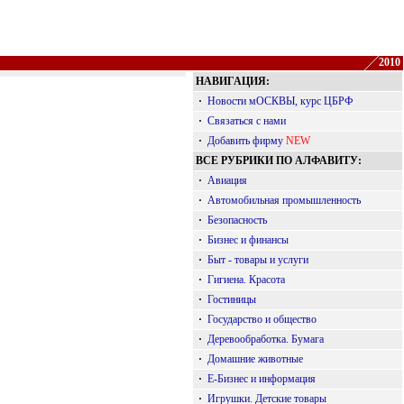
2010
НАВИГАЦИЯ:
·
Новости мОСКВЫ, курс ЦБРФ
·
Связаться с нами
·
Добавить фирму
NEW
ВСЕ РУБРИКИ ПО АЛФАВИТУ:
·
Авиация
·
Автомобильная промышленность
·
Безопасность
·
Бизнес и финансы
·
Быт - товары и услуги
·
Гигиена. Красота
·
Гостиницы
·
Государство и общество
·
Деревообработка. Бумага
·
Домашние животные
·
Е-Бизнес и информация
·
Игрушки. Детские товары